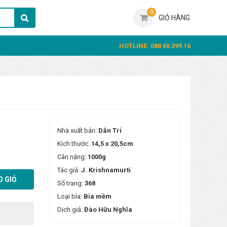
0
GIỎ HÀNG
HOTLINE: 088 60 399 16
Nhà xuất bản:
Dân Trí
Kích thước:
14,5 x 20,5cm
Cân nặng:
1000g
Tác giả:
J. Krishnamurti
 GIỎ
Số trang:
368
Loại bìa:
Bìa mềm
Dịch giả:
Đào Hữu Nghĩa