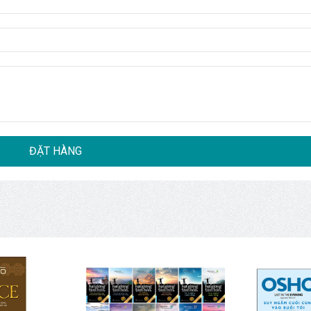
 mênh mông không bờ bến. Từ hành động thấu hiểu này sinh ra một tình
u, rằng cái đẹp là gì”, Krishnamurti chia sẻ.
không chỉ phù hợp với những độc giả trung thành, mà còn là một cuốn sá
 cùng những triết lý của ông.
 bao giờ thật sự hiểu và sử dụng triệt để trí não của mình để nhìn n
i, bối rối hay trống rỗng như trước kia nữa, bởi giờ đây, bạn đã biết cách
 mình: “Hạnh phúc không xuất hiện khi bạn tìm kiếm nó; hạnh phúc là
êu, khi không còn tham vọng, khi trí não khám phá một cách lặng lẽ cái châ
ĐẶT HÀNG