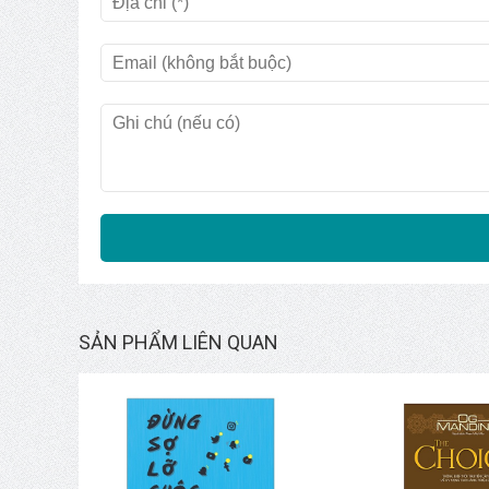
nhận ra điều này, trong lòng bạn sẽ có một tình yêu
lao; và rồi bạn sẽ biết, khi bạn thấy mọi vật đều đáng yê
Với những nét đặc trưng ấy, “Đôi điều cần suy ngẫm” 
hợp cho những ai lần đầu tiên tìm hiểu về Krishnamurti
“Đôi điều cần suy ngẫm” khiến bạn nhận ra mình chưa
sống. Bạn cũng sẽ không bao giờ cảm thấy cô đơn, lạc lố
cuộc đời để tìm được hạnh phúc đích thực của riêng
phẩm phụ, nó xuất hiện khi có cái thiện, khi có tình y
SẢN PHẨM LIÊN QUAN