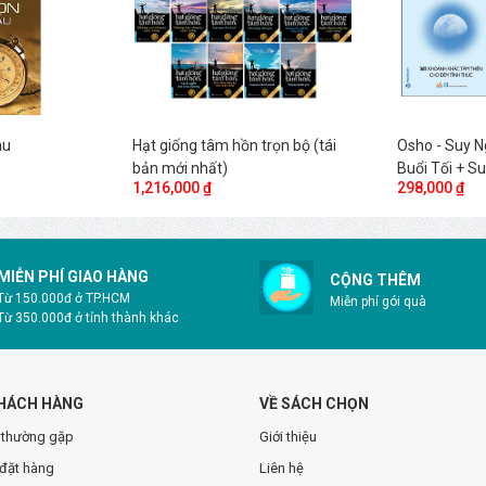
àu
Hạt giống tâm hồn trọn bộ (tái
Osho - Suy 
bản mới nhất)
Buổi Tối + S
1,216,000 ₫
298,000 ₫
Vào Buổi Sá
MIỄN PHÍ GIAO HÀNG
CỘNG THÊM
Từ 150.000đ ở TP.HCM
Miễn phí gói quà
Từ 350.000đ ở tỉnh thành khác
HÁCH HÀNG
VỀ SÁCH CHỌN
 thường gặp
Giới thiệu
đặt hàng
Liên hệ