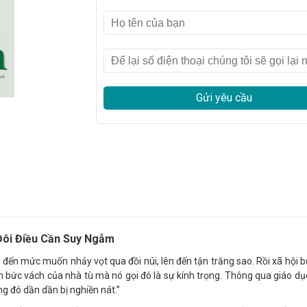
Gửi yêu cầu
Đôi Điều Cần Suy Ngẫm
g đến mức muốn nhảy vọt qua đồi núi, lên đến tận trăng sao. Rồi xã hội 
bức vách của nhà tù mà nó gọi đó là sự kính trọng. Thông qua giáo dụ
g đó dần dần bị nghiền nát.”