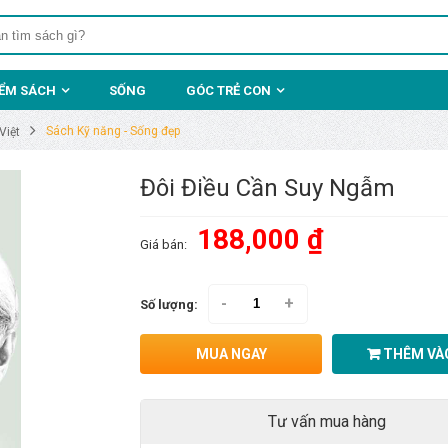
IỂM SÁCH
SỐNG
GÓC TRẺ CON
Sách Kỹ năng - Sống đẹp
Việt
Đôi Điều Cần Suy Ngẫm
188,000 ₫
Giá bán:
-
+
Số lượng:
MUA NGAY
THÊM VÀO
Tư vấn mua hàng