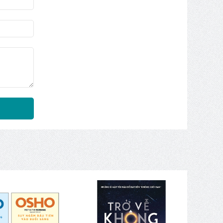
 yêu lớn
ch thích
hận cuộc
 lèo lái
 một sản
n thực”.