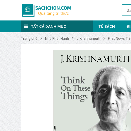
TẤT CẢ DANH MỤC
TỦ SÁCH
Đ
Trang chủ
Nhà Phát Hành
J.Krishnamurti
First News Trí 