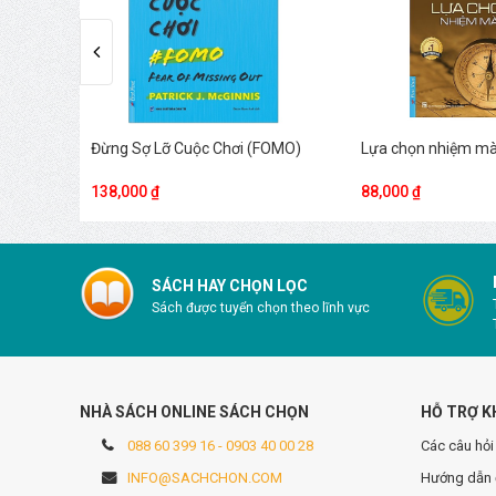
ức Con
Đừng Sợ Lỡ Cuộc Chơi (FOMO)
Lựa chọn nhiệm m
Bạn +
138,000 ₫
88,000 ₫
SÁCH HAY CHỌN LỌC
Sách được tuyển chọn theo lĩnh vực
NHÀ SÁCH ONLINE SÁCH CHỌN
HỖ TRỢ K
088 60 399 16 - 0903 40 00 28
Các câu hỏi
INFO@SACHCHON.COM
Hướng dẫn 