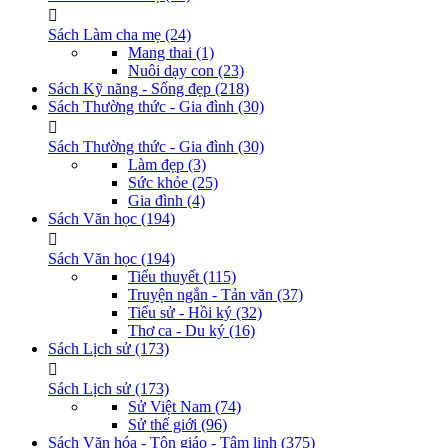
Sách Làm cha mẹ
(24)
Mang thai
(1)
Nuôi dạy con
(23)
Sách Kỹ năng - Sống đẹp
(218)
Sách Thường thức - Gia đình
(30)
Sách Thường thức - Gia đình
(30)
Làm đẹp
(3)
Sức khỏe
(25)
Gia đình
(4)
Sách Văn học
(194)
Sách Văn học
(194)
Tiểu thuyết
(115)
Truyện ngắn - Tản văn
(37)
Tiểu sử - Hồi ký
(32)
Thơ ca - Du ký
(16)
Sách Lịch sử
(173)
Sách Lịch sử
(173)
Sử Việt Nam
(74)
Sử thế giới
(96)
Sách Văn hóa - Tôn giáo - Tâm linh
(375)