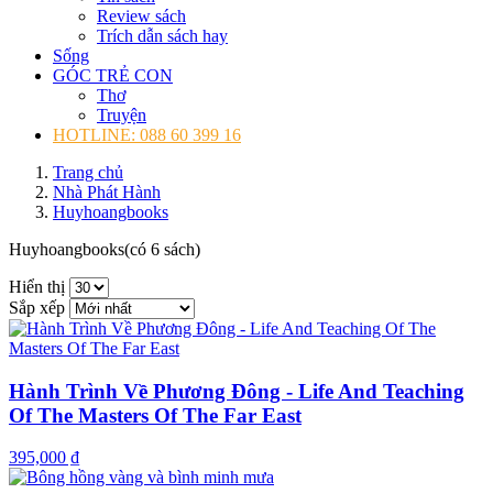
Review sách
Trích dẫn sách hay
Sống
GÓC TRẺ CON
Thơ
Truyện
HOTLINE: 088 60 399 16
Trang chủ
Nhà Phát Hành
Huyhoangbooks
Huyhoangbooks
(có 6 sách)
Hiển thị
Sắp xếp
Hành Trình Về Phương Đông - Life And Teaching
Of The Masters Of The Far East
395,000 ₫