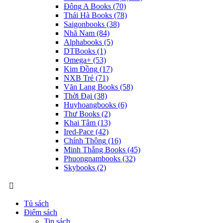
Đông A Books
(70)
Thái Hà Books
(78)
Saigonbooks
(38)
Nhã Nam
(84)
Alphabooks
(5)
DTBooks
(1)
Omega+
(53)
Kim Đồng
(17)
NXB Trẻ
(71)
Văn Lang Books
(58)
Thời Đại
(38)
Huyhoangbooks
(6)
Thư Books
(2)
Khai Tâm
(13)
Ired-Pace
(42)
Chính Thông
(16)
Minh Thắng Books
(45)
Phuongnambooks
(32)
Skybooks
(2)
Tủ sách
Điểm sách
Tin sách