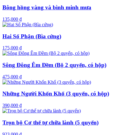
Bông hồng vàng và bình minh mưa
135,000 ₫
Hai Số Phận (Bìa cứng)
175,000 ₫
Sông Đông Êm Đềm (Bộ 2 quyển, có hộp)
475,000 ₫
Những Người Khốn Khổ (3 quyển, có hộp)
390,000 ₫
Trọn bộ Cơ thể tự chữa lành (5 quyển)
923,000 ₫