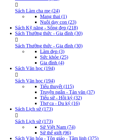
Sách Làm cha mẹ
(24)
Mang thai
(1)
Nuôi dạy con
(23)
Sách Kỹ năng - Sống đẹp
(218)
Sách Thường thức - Gia đình
(30)
Sách Thường thức - Gia đình
(30)
Làm đẹp
(3)
Sức khỏe
(25)
Gia đình
(4)
Sách Văn học
(194)
Sách Văn học
(194)
Tiểu thuyết
(115)
Truyện ngắn - Tản văn
(37)
Tiểu sử - Hồi ký
(32)
Thơ ca - Du ký
(16)
Sách Lịch sử
(173)
Sách Lịch sử
(173)
Sử Việt Nam
(74)
Sử thế giới
(96)
Sách Văn hóa - Tôn giáo - Tâm linh
(375)