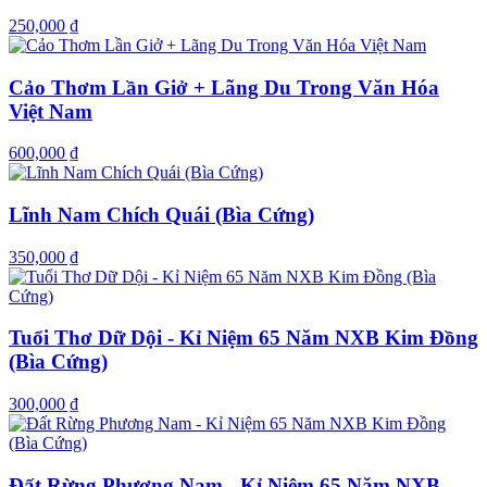
250,000 ₫
Cảo Thơm Lần Giở + Lãng Du Trong Văn Hóa
Việt Nam
600,000 ₫
Lĩnh Nam Chích Quái (Bìa Cứng)
350,000 ₫
Tuổi Thơ Dữ Dội - Kỉ Niệm 65 Năm NXB Kim Đồng
(Bìa Cứng)
300,000 ₫
Đất Rừng Phương Nam - Kỉ Niệm 65 Năm NXB