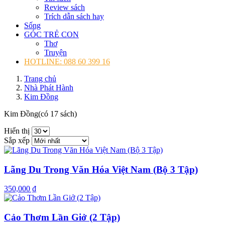
Review sách
Trích dẫn sách hay
Sống
GÓC TRẺ CON
Thơ
Truyện
HOTLINE: 088 60 399 16
Trang chủ
Nhà Phát Hành
Kim Đồng
Kim Đồng
(có 17 sách)
Hiển thị
Sắp xếp
Lãng Du Trong Văn Hóa Việt Nam (Bộ 3 Tập)
350,000 ₫
Cảo Thơm Lần Giở (2 Tập)