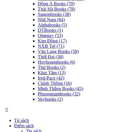
Đông A Books
(70)
Thái Hà Books
(78)
Saigonbooks
(38)
Nhã Nam
(84)
Alphabooks
(5)
DTBooks
(1)
Omega+
(53)
Kim Đồng
(17)
NXB Trẻ
(71)
Văn Lang Books
(58)
Thời Đại
(38)
Huyhoangbooks
(6)
Thư Books
(2)
Khai Tâm
(13)
Ired-Pace
(42)
Chính Thông
(16)
Minh Thắng Books
(45)
Phuongnambooks
(32)
Skybooks
(2)
Tủ sách
Điểm sách
Tin sách