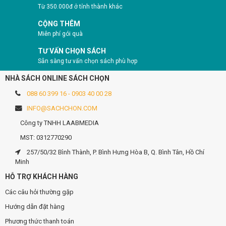
Từ 350.000đ ở tỉnh thành khác
CỘNG THÊM
Miễn phí gói quà
TƯ VẤN CHỌN SÁCH
Sẵn sàng tư vấn chọn sách phù hợp
NHÀ SÁCH ONLINE SÁCH CHỌN
088 60 399 16 - 0903 40 00 28
INFO@SACHCHON.COM
Công ty TNHH LAABMEDIA
MST: 0312770290
257/50/32 Bình Thành, P. Bình Hưng Hòa B, Q. Bình Tân, Hồ Chí
Minh
HỖ TRỢ KHÁCH HÀNG
Các câu hỏi thường gặp
Hướng dẫn đặt hàng
Phương thức thanh toán