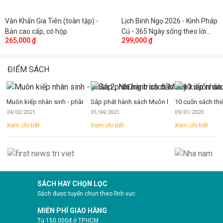
Văn Khấn Gia Tiên (toàn tập) -
Lịch Bính Ngọ 2026 - Kinh Pháp
Bản cao cấp, có hộp
Cú - 365 Ngày sống theo lời
265,000 ₫
299,000 ₫
Phật dạy
ĐIỂM SÁCH
Muôn kiếp nhân sinh - phần 2, Những trích dẫn hay
Sắp phát hành sách Muôn kiếp nhân sinh phần
10 cuốn sách thi
24/02/2021
01/04/2021
09/01/2020
Xem chi tiết
Xem chi tiết
Xem chi tiết
SÁCH HAY CHỌN LỌC
Sách được tuyển chọn theo lĩnh vực
MIỄN PHÍ GIAO HÀNG
Từ 150.000đ ở TP.HCM