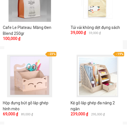
Cafe Le Plateau: Măng Đen
Túi vải không dệt đựng sách
39,000 ₫
Blend 250gr
59,000 ₫
100,000 ₫
-23%
-19%
Hộp đựng bút gỗ lắp ghép
Kệ gỗ lắp ghép đa năng 2
hình mèo
ngăn
69,000 ₫
239,000 ₫
89,000 ₫
295,000 ₫