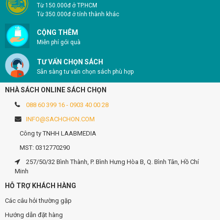
Từ 150.000đ ở TP.HCM
Từ 350.000đ ở tỉnh thành khác
CỘNG THÊM
Miễn phí gói quà
TƯ VẤN CHỌN SÁCH
Sẵn sàng tư vấn chọn sách phù hợp
NHÀ SÁCH ONLINE SÁCH CHỌN
088 60 399 16 - 0903 40 00 28
INFO@SACHCHON.COM
Công ty TNHH LAABMEDIA
MST: 0312770290
257/50/32 Bình Thành, P. Bình Hưng Hòa B, Q. Bình Tân, Hồ Chí
Minh
HỖ TRỢ KHÁCH HÀNG
Các câu hỏi thường gặp
Hướng dẫn đặt hàng