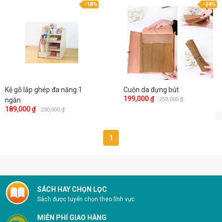
-18%
-24%
Kệ gỗ lắp ghép đa năng 1
Cuộn da đựng bút
199,000 ₫
ngăn
259,000 ₫
189,000 ₫
230,000 ₫
1
SÁCH HAY CHỌN LỌC
Sách được tuyển chọn theo lĩnh vực
MIỄN PHÍ GIAO HÀNG