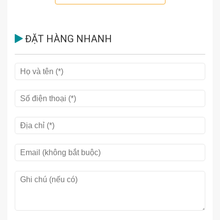
xuống và thêm hạt lanh vào chế độ ăn bất cứ khi nào có thể.
Huyết áp cao? Trà dâm bụt có thể hiệu quả hơn thuốc đặc trị
cao huyết áp – và không có tác dụng phụ. Chống lại ung thư
gan? Uống cà phê có thể giảm viêm gan. Chiến đấu với ung
ĐẶT HÀNG NHANH
thư vú? Ăn đậu nành liên quan đến sống sót lâu hơn. Lo lắng
về bệnh tim (sát thủ số 1 ở Mỹ)? Chuyển sang chế độ ăn thực
vật toàn phần, là chế độ ăn không ngừng cho thấy không chỉ
ngăn ngừa được mà còn chặn đứng sự phát triển của căn
bệnh này.
Ngoài việc hướng dẫn chế độ ăn giúp điều trị 15 nguyên nhân
gây tử vong, Ăn gì không chết còn có Lượng ăn hằng ngày của
bác sĩ Greger – một danh sách đánh dấu 12 thực phẩm chúng
ta nên ăn mỗi ngày. Đầy ắp những lời khuyên thực tế, có thể
làm được và khoa học dinh dưỡng tiên tiến, những y lệnh của
vị bác sĩ này chính là điều chúng ta cần để sống lâu hơn, khỏe
mạnh hơn.
Khi còn nhỏ, tác giả-bác sĩ Michael Greger chứng kiến người bà
bị bệnh đau tim của ông phục hồi từ bên bờ vực cái chết được
báo trước. Bà của ông được chữa trị theo một chế độ ăn ít béo,
và sự bình phục thần kỳ của bà – phép màu trước mắt cậu bé