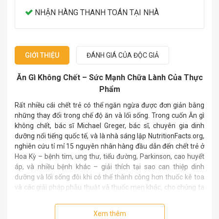
NHẬN HÀNG THANH TOÁN TẠI NHÀ
GIỚI THIỆU
ĐÁNH GIÁ CỦA ĐỘC GIẢ
Ăn Gì Không Chết – Sức Mạnh Chữa Lành Của Thực
Phẩm
Rất nhiều cái chết trẻ có thể ngăn ngừa được đơn giản bằng
những thay đổi trong chế độ ăn và lối sống. Trong cuốn Ăn gì
không chết, bác sĩ Michael Greger, bác sĩ, chuyên gia dinh
dưỡng nổi tiếng quốc tế, và là nhà sáng lập NutritionFacts.org,
nghiên cứu tỉ mỉ 15 nguyên nhân hàng đầu dẫn đến chết trẻ ở
Hoa Kỳ – bệnh tim, ung thư, tiểu đường, Parkinson, cao huyết
áp, và nhiều bệnh khác – giải thích tại sao can thiệp dinh
dưỡng và lối sống đôi khi có thể thành công hơn thuốc kê toa
và các giải pháp phẫu thuật và thuốc men khác, cho chúng ta
sống khỏe mạnh hơn.
Gia đình bạn có tiền sử ung thư tuyến tiền liệt? Hãy đặt ly sữa
Xem thêm