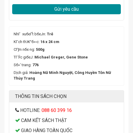
Gửi yêu cầu
NhГ xuбєҐt bбєЈn:
Trẻ
KГ­ch thЖ°б»›c:
16 x 24 cm
CГўn nбє·ng:
500g
TГЎc giбєЈ:
Michael Greger, Gene Stone
Sб»‘ trang:
776
Dịch giả:
Hoàng Nữ Minh Nguyệt, Công Huyền Tôn Nữ
Thùy Trang
THÔNG TIN SÁCH CHỌN
HOTLINE:
088 60 399 16
CAM KẾT SÁCH THẬT
GIAO HÀNG TOÀN QUỐC