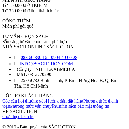
MIỄN PHÍ GIAO HÀNG
Từ 150.000đ ở TP.HCM
Từ 350.000đ ở tỉnh thành khác
CỘNG THÊM
Miễn phí gói quà
TƯ VẤN CHỌN SÁCH
Sẵn sàng tư vấn chọn sách phù hợp
NHÀ SÁCH ONLINE SÁCH CHỌN
088 60 399 16 - 0903 40 00 28
INFO@SACHCHON.COM
Công ty TNHH LAABMEDIA
MST: 0312770290
257/50/32 Bình Thành, P. Bình Hưng Hòa B, Q. Bình
Tân, Hồ Chí Minh
HỖ TRỢ KHÁCH HÀNG
Các câu hỏi thường gặp
Hướng dẫn đặt hàng
Phương thức thanh
toán
Phương thức vận chuyển
Chính sách bảo mật thông tin
VỀ SÁCH CHỌN
Giới thiệu
Liên hệ
© 2019 - Bản quyền của SÁCH CHỌN