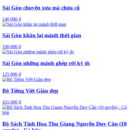
Sài Gòn chuyện xưa mà chưa cũ
140,000 ₫
Sài Gòn khâu lại mảnh thời gian
100,000 ₫
Sài Gòn những mảnh ghép rời ký ức
125,000 ₫
Bộ Tiếng Việt Giàu đẹp
431,000 ₫
Bộ Sách Tinh Hoa Thu Giang Nguyễn Duy Cần (10