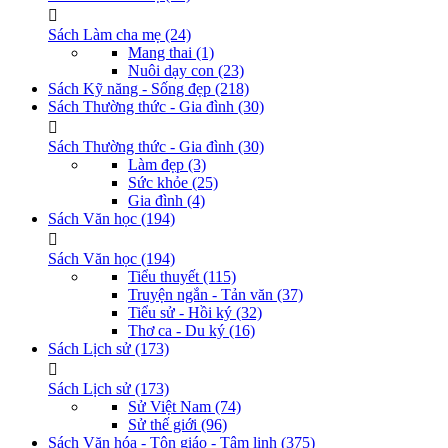
Sách Làm cha mẹ
(24)
Mang thai
(1)
Nuôi dạy con
(23)
Sách Kỹ năng - Sống đẹp
(218)
Sách Thường thức - Gia đình
(30)
Sách Thường thức - Gia đình
(30)
Làm đẹp
(3)
Sức khỏe
(25)
Gia đình
(4)
Sách Văn học
(194)
Sách Văn học
(194)
Tiểu thuyết
(115)
Truyện ngắn - Tản văn
(37)
Tiểu sử - Hồi ký
(32)
Thơ ca - Du ký
(16)
Sách Lịch sử
(173)
Sách Lịch sử
(173)
Sử Việt Nam
(74)
Sử thế giới
(96)
Sách Văn hóa - Tôn giáo - Tâm linh
(375)