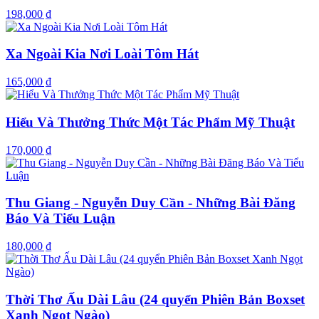
198,000 ₫
Xa Ngoài Kia Nơi Loài Tôm Hát
165,000 ₫
Hiểu Và Thưởng Thức Một Tác Phẩm Mỹ Thuật
170,000 ₫
Thu Giang - Nguyễn Duy Cần - Những Bài Đăng
Báo Và Tiểu Luận
180,000 ₫
Thời Thơ Ấu Dài Lâu (24 quyển Phiên Bản Boxset
Xanh Ngọt Ngào)