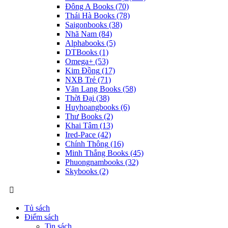
Đông A Books
(70)
Thái Hà Books
(78)
Saigonbooks
(38)
Nhã Nam
(84)
Alphabooks
(5)
DTBooks
(1)
Omega+
(53)
Kim Đồng
(17)
NXB Trẻ
(71)
Văn Lang Books
(58)
Thời Đại
(38)
Huyhoangbooks
(6)
Thư Books
(2)
Khai Tâm
(13)
Ired-Pace
(42)
Chính Thông
(16)
Minh Thắng Books
(45)
Phuongnambooks
(32)
Skybooks
(2)
Tủ sách
Điểm sách
Tin sách