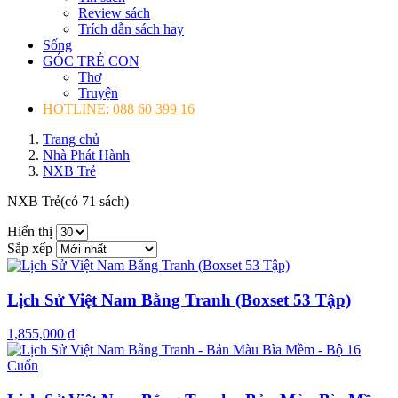
Review sách
Trích dẫn sách hay
Sống
GÓC TRẺ CON
Thơ
Truyện
HOTLINE: 088 60 399 16
Trang chủ
Nhà Phát Hành
NXB Trẻ
NXB Trẻ
(có 71 sách)
Hiển thị
Sắp xếp
Lịch Sử Việt Nam Bằng Tranh (Boxset 53 Tập)
1,855,000 ₫