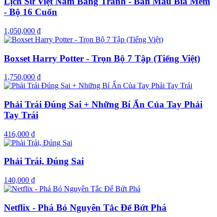
Lịch Sử Việt Nam Bằng Tranh - Bản Màu Bìa Mềm
- Bộ 16 Cuốn
1,050,000 ₫
Boxset Harry Potter - Trọn Bộ 7 Tập (Tiếng Việt)
1,750,000 ₫
Phải Trái Đúng Sai + Những Bí Ẩn Của Tay Phải
Tay Trái
416,000 ₫
Phải Trái, Đúng Sai
140,000 ₫
Netflix - Phá Bỏ Nguyên Tắc Để Bứt Phá