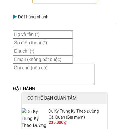
Cuộc hành trình xây dựng đường điện báo không những
tạo cho Camille Paris cơ duyên chứng kiến nhiều xáo trộn
ở Trung Kỳ mà còn là cơ hội để ông sửa lại những sai lầm
Đặt hàng nhanh
trên bản đồ cũ (của Dutreuil de Rhins) bằng trải nghiệm
thực địa quý giá đồng thời cung cấp cho độc giả nhiều
thông tin lý thú xung quanh những địa danh mà nhiều
trong số đó ngày nay không còn nữa.
ĐẶT HÀNG
CÓ THỂ BẠN QUAN TÂM
Du Ký Trung Kỳ Theo Đường
Cái Quan (Bìa mềm)
235,000 ₫