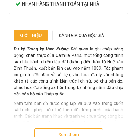
NHẬN HÀNG THANH TOÁN TẠI NHÀ
GIỚI THIỆU
ĐÁNH GIÁ CỦA ĐỘC GIẢ
Du ký Trung kỳ theo đường Cái quan
là ghi chép sống
động, chân thực của Camille Paris, một tổng công trình
sư chịu trách nhiệm lắp đặt đường điện báo từ Huế vào
Bình Thuận, xuất bản lần đầu vào năm 1889. Tác phẩm
có giá trị độc đáo về sử liệu, văn hóa, địa lý với những
khảo tả các công trình kiến trúc lịch sử, bổ chú bản đồ,
phác họa đời sống xã hội Trung kỳ những năm đầu chịu
nền bảo hộ của Pháp quốc.
Năm tấm bản đồ được ông lập và đưa vào trong cuốn
sách cho phép hậu thế theo dõi từng bước của hành
trình. Các bản tranh khắc và tranh vẽ chưa từng công bố
sẽ giới thiệu vài nét phong tục được chọn lựa trong số các
phong tục độc đáo nhất.
Xem thêm