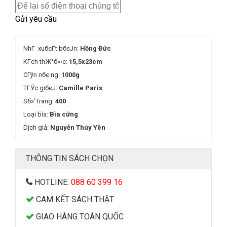
Gửi yêu cầu
NhГ xuбєҐt bбєЈn:
Hồng Đức
KГ­ch thЖ°б»›c:
15,5x23cm
CГўn nбє·ng:
1000g
TГЎc giбєЈ:
Camille Paris
Sб»‘ trang:
400
Loại bìa:
Bìa cứng
Dịch giả:
Nguyễn Thúy Yên
THÔNG TIN SÁCH CHỌN
HOTLINE:
088 60 399 16
CAM KẾT SÁCH THẬT
GIAO HÀNG TOÀN QUỐC