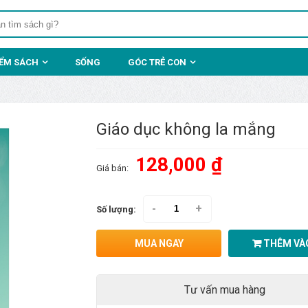
IỂM SÁCH
SỐNG
GÓC TRẺ CON
Giáo dục không la mắng
128,000 ₫
Giá bán:
-
+
Số lượng:
MUA NGAY
THÊM VÀO
Tư vấn mua hàng