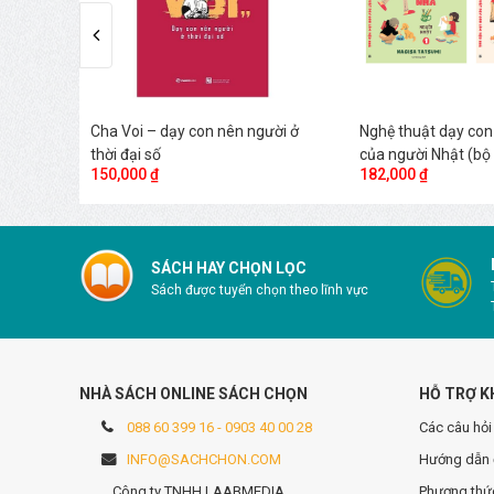
t yếu
Cha Voi – dạy con nên người ở
Nghệ thuật dạy con
thời đại số
của người Nhật (bộ 
150,000 ₫
182,000 ₫
SÁCH HAY CHỌN LỌC
Sách được tuyển chọn theo lĩnh vực
NHÀ SÁCH ONLINE SÁCH CHỌN
HỖ TRỢ K
088 60 399 16 - 0903 40 00 28
Các câu hỏi
INFO@SACHCHON.COM
Hướng dẫn 
Công ty TNHH LAABMEDIA
Phương thức