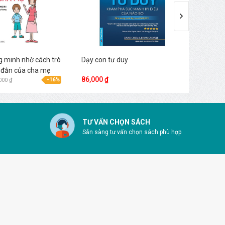
g minh nhờ cách trò
Dạy con tư duy
Con sẽ
 đắn của cha mẹ
86,000 ₫
48,000
-16%
000 ₫
TƯ VẤN CHỌN SÁCH
Sẵn sàng tư vấn chọn sách phù hợp