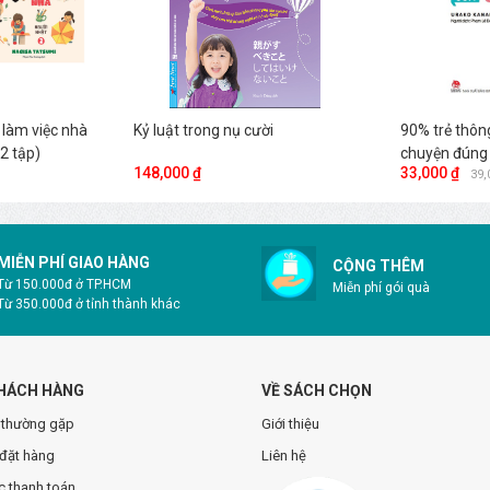
 làm việc nhà
Kỷ luật trong nụ cười
90% trẻ thôn
2 tập)
chuyện đúng
148,000 ₫
33,000 ₫
39,
MIỄN PHÍ GIAO HÀNG
CỘNG THÊM
Từ 150.000đ ở TP.HCM
Miễn phí gói quà
Từ 350.000đ ở tỉnh thành khác
HÁCH HÀNG
VỀ SÁCH CHỌN
 thường gặp
Giới thiệu
đặt hàng
Liên hệ
 thanh toán