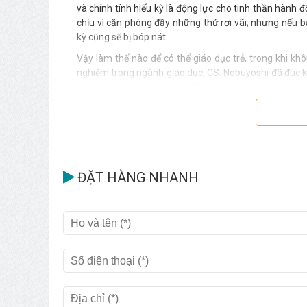
và chính tính hiếu kỳ là động lực cho tinh thần hành đ
chịu vì căn phòng đầy những thứ rơi vãi; nhưng nếu 
kỳ cũng sẽ bị bóp nát.
Vậy làm thế nào để có thể giáo dục trẻ, trong khi k
nghiệm trong ngành giáo dục, GS. Nobuyoshi đã đúc kế
ưu tú của trong cuốn sách Giáo dục không la mắng.
Đừng xem hành vi khám phá của trẻ là phá phách, ngỗ
kỳ. Bố mẹ cần nuôi dưỡng tinh thần tích cực hành động 
con nhưng không góp ý, không làm thay con…
Những đứa trẻ được nuôi dưỡng “sự hăng hái” và “sự c
dục không la mắng, các bậc phụ huynh sẽ hiểu được r
ĐẶT HÀNG NHANH
rằng hạnh phúc là khi trẻ được sống đúng như là một đ