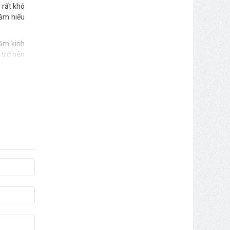
 rất khó
mầm hiếu
năm kinh
 trở nên
ính hiếu
dõi theo
ành Giáo
 hãy nhớ