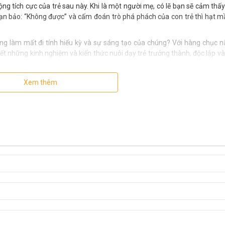
ộng tích cực của trẻ sau này. Khi là một người mẹ, có lẽ bạn sẽ cảm thấy
bạn bảo: “Không được” và cấm đoán trò phá phách của con trẻ thì hạt 
hông làm mất đi tính hiếu kỳ và sự sáng tạo của chúng? Với hàng chục 
t những kinh nghiệm và kiến thức nuôi dạy trẻ trưởng thành, độc lập và
 nghịch mà cần hiểu rằng trẻ đang trong quá trình học hỏi, thỏa mãn t
Xem thêm
ấy của trẻ. Hãy trao sự tự do cho con, giao việc cho con, tức là nỗ lực 
ảm thông” thì lớn lên sẽ trở thành những thanh niên ưu tú. Khi hoàn th
ằng những trò phá phách là nuôi dưỡng tính hài hước và óc sáng tạo và
ứa trẻ.