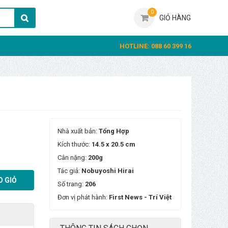
0
GIỎ HÀNG
HOTLINE: 088 60 399 16
Nhà xuất bản:
Tổng Hợp
Kích thước:
14.5 x 20.5 cm
Cân nặng:
200g
Tác giả:
Nobuyoshi Hirai
 GIỎ
Số trang:
206
Đơn vị phát hành:
First News - Trí Việt