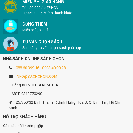
MIỄN PHÍ GIAO HÀNG
Từ 150.000đ ở TP.HCM
Từ 350.000đ ở tỉnh thành khác
CỘNG THÊM
Miễn phí gói quà
TƯ VẤN CHỌN SÁCH
Sẵn sàng tư vấn chọn sách phù hợp
NHÀ SÁCH ONLINE SÁCH CHỌN
088 60 399 16 - 0903 40 00 28
INFO@SACHCHON.COM
Công ty TNHH LAABMEDIA
MST: 0312770290
257/50/32 Bình Thành, P. Bình Hưng Hòa B, Q. Bình Tân, Hồ Chí
Minh
HỖ TRỢ KHÁCH HÀNG
Các câu hỏi thường gặp