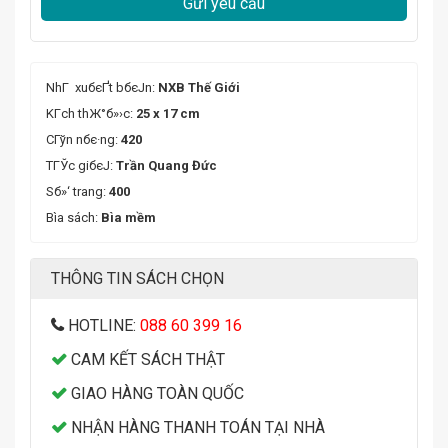
Gửi yêu cầu
NhГ xuбєҐt bбєЈn:
NXB Thế Giới
KГ­ch thЖ°б»›c:
25 x 17 cm
CГўn nбє·ng:
420
TГЎc giбєЈ:
Trần Quang Đức
Sб»‘ trang:
400
Bìa sách:
Bìa mềm
THÔNG TIN SÁCH CHỌN
HOTLINE:
088 60 399 16
CAM KẾT SÁCH THẬT
GIAO HÀNG TOÀN QUỐC
NHẬN HÀNG THANH TOÁN TẠI NHÀ