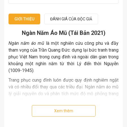
GIỚI THIỆU
ĐÁNH GIÁ CỦA ĐỘC GIẢ
Ngàn Năm Áo Mũ (Tái Bản 2021)
Ngàn năm áo mũ
là một nghiên cứu công phu và đầy
tham vọng của Trần Quang Đức: dựng lại bức tranh trang
phục Việt Nam trong cung đình và ngoài dân gian trong
khoảng một nghìn năm từ thời Lý đến thời Nguyễn
(1009-1945).
Trang phục cung đình luôn được quy định nghiêm ngặt
và có nhiều đổi thay qua các triều đại. Ngàn năm áo mũ
lý giải nguyên do và phân tích mức độ mô phỏng trang
phục Trung Hoa trong quy chế trang phục của các triều
đại Việt Nam, mô tả chi tiết, tỉ mỉ nhiều dạng trang phục
Xem thêm
như bộ Tế phục Cổn Miện uy nghi của các vị hoàng đế,
các bộ Triều phục, Thường phục Lương quan, Củng