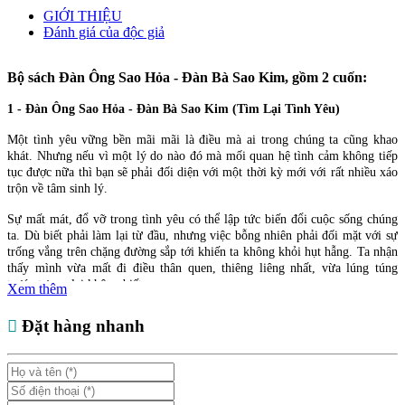
GIỚI THIỆU
Đánh giá của độc giả
Bộ sách Đàn Ông Sao Hỏa - Đàn Bà Sao Kim, gồm 2 cuốn:
1 - Đàn Ông Sao Hỏa - Đàn Bà Sao Kim (Tìm Lại Tình Yêu)
Một tình yêu vững bền mãi mãi là điều mà ai trong chúng ta cũng khao
khát. Nhưng nếu vì một lý do nào đó mà mối quan hệ tình cảm không tiếp
tục được nữa thì bạn sẽ phải đối diện với một thời kỳ mới với rất nhiều xáo
trộn về tâm sinh lý.
Sự mất mát, đổ vỡ trong tình yêu có thể lập tức biến đổi cuộc sống chúng
ta. Dù biết phải làm lại từ đầu, nhưng việc bỗng nhiên phải đối mặt với sự
trống vắng trên chặng đường sắp tới khiến ta không khỏi hụt hẫng. Ta nhận
thấy mình vừa mất đi điều thân quen, thiêng liêng nhất, vừa lúng túng
trước tương lai không biết ra sao.
Xem thêm
Hãy dành một chút thời gian đồng hành cùng quyển sách này và nhận ra
Đặt hàng nhanh
mình cần làm gì để cuộc sống tốt hơn. Những điều tâm huyết trong cuốn
Đàn ông sao Hỏa, Đàn bà sao Kim - Tìm lại tình yêu được John Gray viết
ra sau hai mươi tám năm tích lũy kinh nghiệm tư vấn cho nhiều người hàn
gắn vết thương lòng khi tình yêu đổ vỡ hay mất đi người thân. Dù có một
cảnh ngộ khác nhau, nhưng mỗi người đều có một điểm chung là bất hạnh