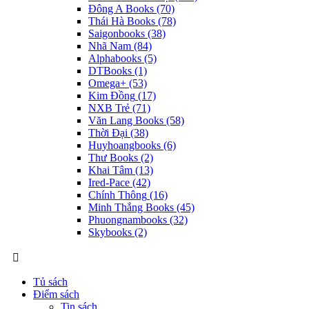
Đông A Books
(70)
Thái Hà Books
(78)
Saigonbooks
(38)
Nhã Nam
(84)
Alphabooks
(5)
DTBooks
(1)
Omega+
(53)
Kim Đồng
(17)
NXB Trẻ
(71)
Văn Lang Books
(58)
Thời Đại
(38)
Huyhoangbooks
(6)
Thư Books
(2)
Khai Tâm
(13)
Ired-Pace
(42)
Chính Thông
(16)
Minh Thắng Books
(45)
Phuongnambooks
(32)
Skybooks
(2)
Tủ sách
Điểm sách
Tin sách