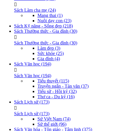
Sách Làm cha mẹ
(24)
Mang thai
(1)
Nuôi dạy con
(23)
Sách Kỹ năng - Sống đẹp
(218)
Sách Thường thức - Gia đình
(30)
Sách Thường thức - Gia đình
(30)
Làm đẹp
(3)
Sức khỏe
(25)
Gia đình
(4)
Sách Văn học
(194)
Sách Văn học
(194)
Tiểu thuyết
(115)
Truyện ngắn - Tản văn
(37)
Tiểu sử - Hồi ký
(32)
Thơ ca - Du ký
(16)
Sách Lịch sử
(173)
Sách Lịch sử
(173)
Sử Việt Nam
(74)
Sử thế giới
(96)
Sách Văn hóa - Tôn giáo - Tâm linh
(375)