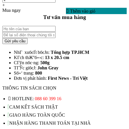
+
Mua ngay
Thêm vào giỏ
Tư vấn mua hàng
Gửi yêu cầu
NhГ xuбєҐt bбєЈn:
Tổng hợp TP.HCM
KГ­ch thЖ°б»›c:
13 x 20.5 cm
CГўn nбє·ng:
500g
TГЎc giбєЈ:
John Gray
Sб»‘ trang:
800
Đơn vị phát hành:
First News - Trí Việt
THÔNG TIN SÁCH CHỌN
HOTLINE:
088 60 399 16
CAM KẾT SÁCH THẬT
GIAO HÀNG TOÀN QUỐC
NHẬN HÀNG THANH TOÁN TẠI NHÀ