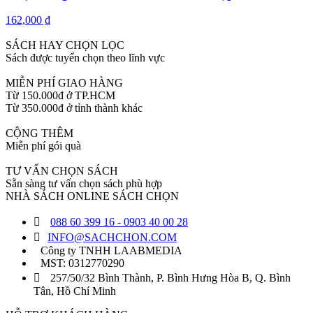
người đã không thể chấp nhận và không dành sự cảm thông, hỗ trợ tinh
thần cho bạn đời của mình. Đây cũng là nguyên nhân dẫn đến xung đột, tan
162,000 ₫
vỡ của nhiều cặp vợ chồng.
SÁCH HAY CHỌN LỌC
Thực trạng này khiến nhiều câu hỏi bức thiết được đặt ra. Đâu là nguyên
Sách được tuyển chọn theo lĩnh vực
nhân chính của sự đổ vỡ này? Phải chăng con người nên kìm chế những
nhu cầu cá nhân để sống cho một lý tưởng cao hơn?
MIỄN PHÍ GIAO HÀNG
Từ 150.000đ ở TP.HCM
Từ 350.000đ ở tỉnh thành khác
CỘNG THÊM
Miễn phí gói quà
TƯ VẤN CHỌN SÁCH
Sẵn sàng tư vấn chọn sách phù hợp
NHÀ SÁCH ONLINE SÁCH CHỌN
088 60 399 16 - 0903 40 00 28
INFO@SACHCHON.COM
Công ty TNHH LAABMEDIA
MST: 0312770290
257/50/32 Bình Thành, P. Bình Hưng Hòa B, Q. Bình
Tân, Hồ Chí Minh