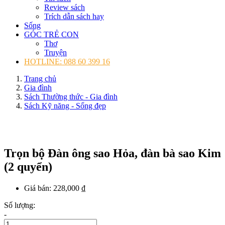
Review sách
Trích dẫn sách hay
Sống
GÓC TRẺ CON
Thơ
Truyện
HOTLINE: 088 60 399 16
Trang chủ
Gia đình
Sách Thường thức - Gia đình
Sách Kỹ năng - Sống đẹp
Trọn bộ Đàn ông sao Hỏa, đàn bà sao Kim
(2 quyển)
Giá bán:
228,000 ₫
Số lượng:
-