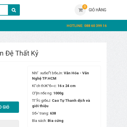
0
GIỎ HÀNG
HOTLINE: 088 60 399 16
n Đệ Thất Kỷ
NhГ xuбєҐt bбєЈn:
Văn Hóa - Văn
Nghệ TP.HCM
KГ­ch thЖ°б»›c:
16 x 24 cm
CГўn nбє·ng:
1000g
TГЎc giбєЈ:
Cao Tự Thanh dịch và
giới thiệu
 GIỎ
Sб»‘ trang:
638
Bìa sách:
Bìa cứng