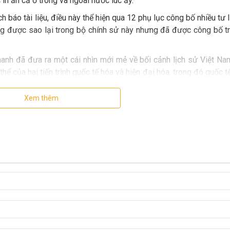
in ấn cả ở trong và ngoài nước lúc ấy.
h báo tài liệu, điều này thể hiện qua 12 phụ lục công bố nhiều tư 
ng được sao lại trong bộ chính sử này nhưng đã được công bố t
hanh đã đưa ra một cái nhìn mới mẻ về bối cảnh lịch sử Việt Na
ể của hai tiến trình quốc tế hóa và hiện đại hóa, trong đó quốc t
uốc tế hóa còn bị chia làm hai dòng là quốc tế hóa cưỡng bức và 
 hóa và xã hội-chính trị Việt Nam từ 1916 trở đi trong đó có 
Xem thêm
anh nhìn nhận trong tương quan với kết hợp lịch sử nói trên.