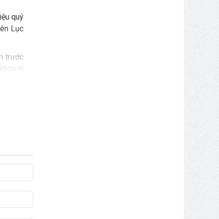
liệu quý
rên Lục
m trước
ế hóa là
quốc tế
các lực