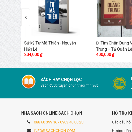
g Hình
Sử ký Tư Mã Thiên - Nguyễn
Đi Tìm Chân Dung 
Hiến Lê
Trung + Tả Quân L
204,000 ₫
400,000 ₫
SÁCH HAY CHỌN LỌC
Sách được tuyển chọn theo lĩnh vực
NHÀ SÁCH ONLINE SÁCH CHỌN
HỖ TRỢ K
088 60 399 16 - 0903 40 00 28
Các câu hỏi
INFO@SACHCHON.COM
Hướng dẫn 