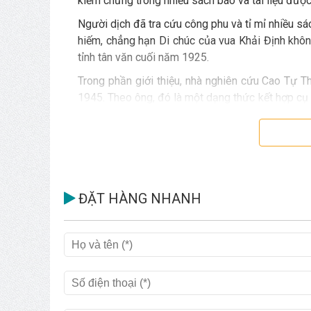
kiểm chứng trong nhiều sách báo và tài liệu được 
Người dịch đã tra cứu công phu và tỉ mỉ nhiều sác
hiếm, chẳng hạn Di chúc của vua Khải Định khô
tỉnh tân văn cuối năm 1925.
Trong phần giới thiệu, nhà nghiên cứu Cao Tự T
1945. Theo ông, đó là một dạng thức kết hợp cụ th
động lực của hiện đại hóa, ngoài ra tiến trình q
hóa tự nguyện. Toàn bộ sự vận động kinh tế-văn
lượng và tổ chức chống Pháp cũng được Cao Tự Th
ĐẶT HÀNG NHANH