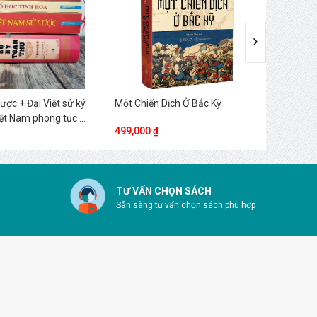
ược + Đại Việt sử ký
Một Chiến Dịch Ở Bắc Kỳ
Đại Vi
iệt Nam phong tục +
Bản
499,000 ₫
690,00
hoa (Bìa cứng)
TƯ VẤN CHỌN SÁCH
Sẵn sàng tư vấn chọn sách phù hợp