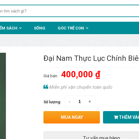
IỂM SÁCH
SỐNG
GÓC TRẺ CON
Đại Nam Thực Lục Chính Biê
400,000 ₫
Giá bán:
Miễn phí vận chuyển toàn quốc
-
+
Số lượng:
MUA NGAY
THÊM VÀO
Tư vấn mua hàng