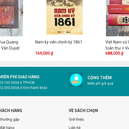
Vua Quang
Nam kỳ viễn chinh ký 1861
Việt Nam sử l
ê Văn Duyệt
toàn thư + V
169,000 ₫
688,000 ₫
Cổ học tinh 
MIỄN PHÍ GIAO HÀNG
CỘNG THÊM
Từ 150.000đ ở TP.HCM
Miễn phí gói quà
Từ 350.000đ ở tỉnh thành khác
HÁCH HÀNG
VỀ SÁCH CHỌN
 thường gặp
Giới thiệu
đặt hàng
Liên hệ