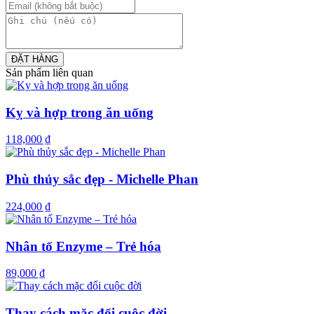
khoa học nhiều kinh nghiệm, ông từng trải qua những ngày khó khăn chống
lại bệnh tật.
Tìm ra nguyên lý cơ bản trong ăn uống, thực hiện chế độ ăn khoa học đã
giúp tác giả từ một người đau ốm liên miên trở thành một người khỏe
ĐẶT HÀNG
mạnh. Ở tuổi 76 và hơn 40 năm qua, ông chưa từng dùng tới một viên
Sản phẩm liên quan
thuốc.
Kỵ và hợp trong ăn uống
118,000 ₫
Phù thủy sắc đẹp - Michelle Phan
224,000 ₫
Nhân tố Enzyme – Trẻ hóa
89,000 ₫
Thay cách mặc đổi cuộc đời