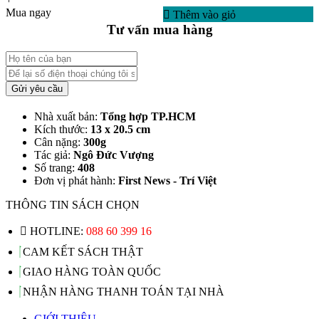
Mua ngay
Thêm vào giỏ
Tư vấn mua hàng
Gửi yêu cầu
Nhà xuất bản:
Tổng hợp TP.HCM
Kích thước:
13 x 20.5 cm
Cân nặng:
300g
Tác giả:
Ngô Đức Vượng
Số trang:
408
Đơn vị phát hành:
First News - Trí Việt
THÔNG TIN SÁCH CHỌN
HOTLINE:
088 60 399 16
CAM KẾT SÁCH THẬT
GIAO HÀNG TOÀN QUỐC
NHẬN HÀNG THANH TOÁN TẠI NHÀ
GIỚI THIỆU