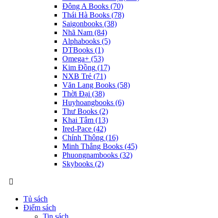
Đông A Books
(70)
Thái Hà Books
(78)
Saigonbooks
(38)
Nhã Nam
(84)
Alphabooks
(5)
DTBooks
(1)
Omega+
(53)
Kim Đồng
(17)
NXB Trẻ
(71)
Văn Lang Books
(58)
Thời Đại
(38)
Huyhoangbooks
(6)
Thư Books
(2)
Khai Tâm
(13)
Ired-Pace
(42)
Chính Thông
(16)
Minh Thắng Books
(45)
Phuongnambooks
(32)
Skybooks
(2)
Tủ sách
Điểm sách
Tin sách