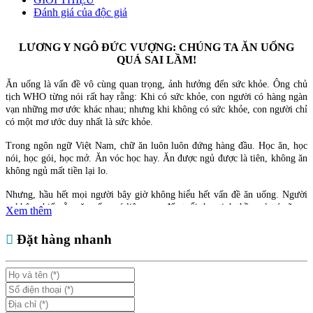
Đánh giá của độc giả
LƯƠNG Y NGÔ ĐỨC VƯỢNG: CHÚNG TA ĂN UỐNG
QUÁ SAI LẦM!
Ăn uống là vấn đề vô cùng quan trọng, ảnh hưởng đến sức khỏe. Ông chủ
tịch WHO từng nói rất hay rằng: Khi có sức khỏe, con người có hàng ngàn
vạn những mơ ước khác nhau; nhưng khi không có sức khỏe, con người chỉ
có một mơ ước duy nhất là sức khỏe.
Trong ngôn ngữ Việt Nam, chữ ăn luôn luôn đứng hàng đầu. Học ăn, học
nói, học gói, học mở. Ăn vóc học hay. Ăn được ngủ được là tiên, không ăn
không ngủ mất tiền lại lo.
Nhưng, hầu hết mọi người bây giờ không hiểu hết vấn đề ăn uống. Người
ta không biết rằng ăn uống có liên quan đến tuổi thọ, tinh thần, và trí não.
Xem thêm
Cuốn sách “Minh triết trong ăn uống của phương Đông” của tác giả Ngô
Đặt hàng nhanh
Đức Vượng sẽ cho độc giả những lời khuyên hữu ích về chế độ ăn uống và
lựa chọn thực phẩm.
Theo tác giả Ngô Đức Vượng, triết lý căn bản về ăn uống của phương
Đông là “Ăn để mà sống chứ không phải sống để mà ăn” và ăn uống phải
theo nguyên lý thiên – địa – nhân hợp nhất. Không chỉ là lương y, một nhà