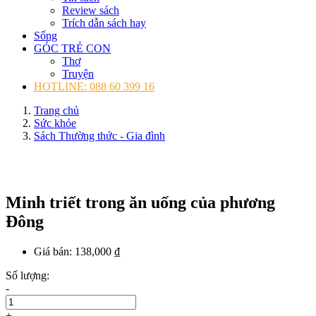
Review sách
Trích dẫn sách hay
Sống
GÓC TRẺ CON
Thơ
Truyện
HOTLINE: 088 60 399 16
Trang chủ
Sức khỏe
Sách Thường thức - Gia đình
Minh triết trong ăn uống của phương
Đông
Giá bán:
138,000 ₫
Số lượng:
-
+