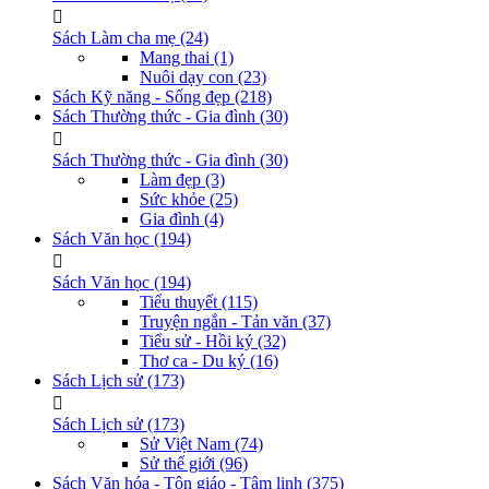
Sách Làm cha mẹ
(24)
Mang thai
(1)
Nuôi dạy con
(23)
Sách Kỹ năng - Sống đẹp
(218)
Sách Thường thức - Gia đình
(30)
Sách Thường thức - Gia đình
(30)
Làm đẹp
(3)
Sức khỏe
(25)
Gia đình
(4)
Sách Văn học
(194)
Sách Văn học
(194)
Tiểu thuyết
(115)
Truyện ngắn - Tản văn
(37)
Tiểu sử - Hồi ký
(32)
Thơ ca - Du ký
(16)
Sách Lịch sử
(173)
Sách Lịch sử
(173)
Sử Việt Nam
(74)
Sử thế giới
(96)
Sách Văn hóa - Tôn giáo - Tâm linh
(375)