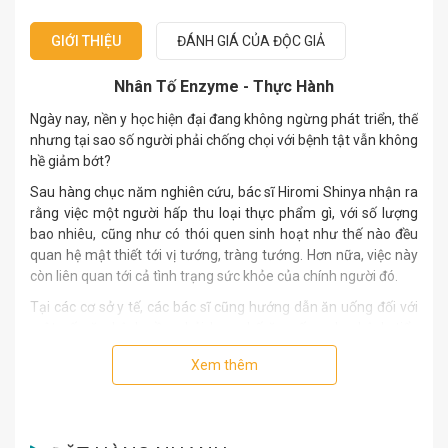
GIỚI THIỆU
ĐÁNH GIÁ CỦA ĐỘC GIẢ
Nhân Tố Enzyme - Thực Hành
Ngày nay, nền y học hiện đại đang không ngừng phát triển, thế
nhưng tại sao số người phải chống chọi với bệnh tật vẫn không
hề giảm bớt?
Sau hàng chục năm nghiên cứu, bác sĩ Hiromi Shinya nhận ra
rằng việc một người hấp thu loại thực phẩm gì, với số lượng
bao nhiêu, cũng như có thói quen sinh hoạt như thế nào đều
quan hệ mật thiết tới vị tướng, tràng tướng. Hơn nữa, việc này
còn liên quan tới cả tình trạng sức khỏe của chính người đó.
Tại các cơ sở y tế, các bác sĩ cũng hướng dẫn ăn uống đối với
một số căn bệnh cần phải hạn chế ăn uống như bệnh tiểu
đường. Tuy nhiên, những hướng dẫn đó chỉ giúp bệnh tình
Xem thêm
không trở nặng hơn. Không quá lời khi nói rằng cho đến nay,
những hướng dẫn trong cách ăn uống, sinh hoạt để bệnh nhân
không bị bệnh, hay có thể sống thọ một cách khỏe mạnh vẫn
còn là điểm mù của nền y học hiện đại.