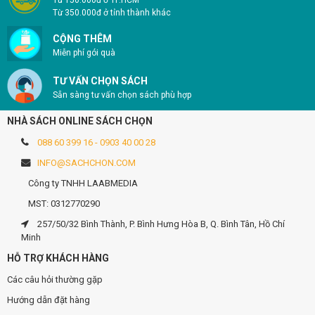
Từ 150.000đ ở TP.HCM
Từ 350.000đ ở tỉnh thành khác
CỘNG THÊM
Miễn phí gói quà
TƯ VẤN CHỌN SÁCH
Sẵn sàng tư vấn chọn sách phù hợp
NHÀ SÁCH ONLINE SÁCH CHỌN
088 60 399 16 - 0903 40 00 28
INFO@SACHCHON.COM
Công ty TNHH LAABMEDIA
MST: 0312770290
257/50/32 Bình Thành, P. Bình Hưng Hòa B, Q. Bình Tân, Hồ Chí
Minh
HỖ TRỢ KHÁCH HÀNG
Các câu hỏi thường gặp
Hướng dẫn đặt hàng