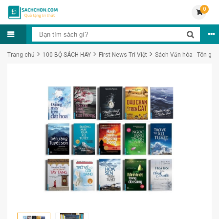
0
Trang chủ
100 BỘ SÁCH HAY
First News Trí Việt
Sách Văn hóa - Tôn giáo