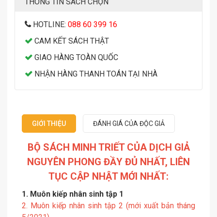
THÔNG TIN SÁCH CHỌN
HOTLINE:
088 60 399 16
CAM KẾT SÁCH THẬT
GIAO HÀNG TOÀN QUỐC
NHẬN HÀNG THANH TOÁN TẠI NHÀ
GIỚI THIỆU
ĐÁNH GIÁ CỦA ĐỘC GIẢ
BỘ SÁCH MINH TRIẾT CỦA DỊCH GIẢ
NGUYÊN PHONG ĐẦY ĐỦ NHẤT, LIÊN
TỤC CẬP NHẬT MỚI NHẤT:
1. Muôn kiếp nhân sinh tập 1
2. Muôn kiếp nhân sinh tập 2 (mới xuất bản tháng