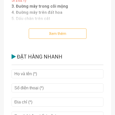
5/2021)
3. Đường mây trong cõi mộng
4. Đường mây trên đất hoa
5. Dấu chân trên cát
6. Trở về từ xứ tuyết
7. Trở về từ Cõi Sáng
Xem thêm
8. Ngọc Sáng Trong Hoa Sen
9. Minh Triết trong đời sống
10. Đường mây qua xứ tuyết
11. Hành trình về Phương Đông
ĐẶT HÀNG NHANH
12. Bên rặng Tuyết Sơn
13. Hoa sen trên tuyết
14. Huyền thuật và các đạo sĩ Tây Tạng
15. Hoa trôi trên sóng nước