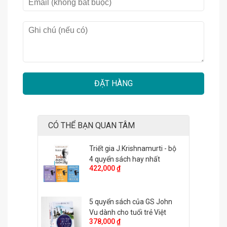
ĐẶT HÀNG
CÓ THỂ BẠN QUAN TÂM
-----------------------------
Triết gia J.Krishnamurti - bộ
KHÁM PHÁ THẾ GIỚI TÂM LINH HUYỀN BÍ QUA
4 quyển sách hay nhất
422,000 ₫
BỘ SÁCH CỦA NGUYÊN PHONG
BỘ SÁCH MINH TRIẾT CỦA DỊCH GIẢ NGUYÊN
PHONG (GS. JOHN VU) sẽ vén tấm màn, giúp bạn
5 quyển sách của GS John
khám phá một phương Đông đầy bí ẩn về đa dạng:
Vu dành cho tuổi trẻ Việt
378,000 ₫
văn hóa, tâm linh, những năng lực thần bí... đã đạt