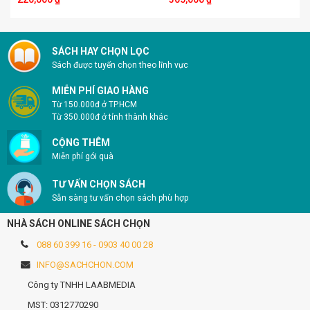
SÁCH HAY CHỌN LỌC
Sách được tuyển chọn theo lĩnh vực
MIỄN PHÍ GIAO HÀNG
Từ 150.000đ ở TP.HCM
Từ 350.000đ ở tỉnh thành khác
CỘNG THÊM
Miễn phí gói quà
TƯ VẤN CHỌN SÁCH
Sẵn sàng tư vấn chọn sách phù hợp
NHÀ SÁCH ONLINE SÁCH CHỌN
088 60 399 16 - 0903 40 00 28
INFO@SACHCHON.COM
Công ty TNHH LAABMEDIA
MST: 0312770290