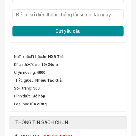
Gửi yêu cầu
NhГ xuбєҐt bбєЈn:
NXB Trẻ
KГ­ch thЖ°б»›c:
19x24cm
CГўn nбє·ng:
4000
TГЎc giбєЈ:
Nhiều Tác Giả
Sб»‘ trang:
560
Hình thức:
Bộ hộp
Loại bìa:
Bìa cứng
THÔNG TIN SÁCH CHỌN