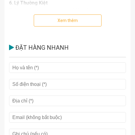
6. Lý Thường Kiệt
7. Chiến thắng quân Nguyên Mông lần 2
8. Lam Sơn dấy nghĩa
Xem thêm
ĐẶT HÀNG NHANH
Dự án Lịch sử Việt Nam bằng tranh được Nhà xuất bản
Trẻ triển khai từ năm 1997 do nhà nghiên cứu Tràn Bạch
Đằng làm chủ biên, quy tụ một đội ngũ các nhà sử học
uy tín và các họa sĩ tài hoa của Đại Học Mỹ thuật Tp. Hồ
Chí Minh. Với bộ sách này, lịch sử Việt Nam được
chuyển tải thông qua những câu chuyện hấp dẫn và